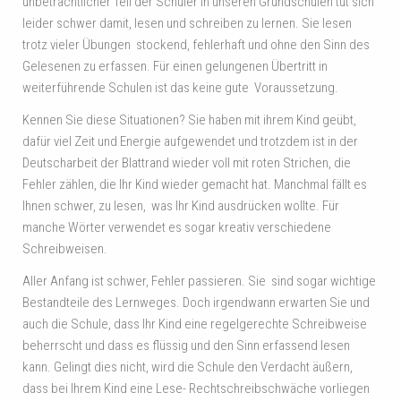
unbeträchtlicher Teil der Schüler in unseren Grundschulen tut sich
leider schwer damit, lesen und schreiben zu lernen. Sie lesen
trotz vieler Übungen stockend, fehlerhaft und ohne den Sinn des
Gelesenen zu erfassen. Für einen gelungenen Übertritt in
weiterführende Schulen ist das keine gute Voraussetzung.
Kennen Sie diese Situationen? Sie haben mit ihrem Kind geübt,
dafür viel Zeit und Energie aufgewendet und trotzdem ist in der
Deutscharbeit der Blattrand wieder voll mit roten Strichen, die
Fehler zählen, die Ihr Kind wieder gemacht hat. Manchmal fällt es
Ihnen schwer, zu lesen, was Ihr Kind ausdrücken wollte. Für
manche Wörter verwendet es sogar kreativ verschiedene
Schreibweisen.
Aller Anfang ist schwer, Fehler passieren. Sie sind sogar wichtige
Bestandteile des Lernweges. Doch irgendwann erwarten Sie und
auch die Schule, dass Ihr Kind eine regelgerechte Schreibweise
beherrscht und dass es flüssig und den Sinn erfassend lesen
kann. Gelingt dies nicht, wird die Schule den Verdacht äußern,
dass bei Ihrem Kind eine Lese- Rechtschreibschwäche vorliegen