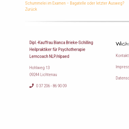
Schummelei im Examen – Bagatelle oder letzter Ausweg?
Zurück
Dipl.-Kauffrau Bianca Brieke-Schilling
Wich
Heilpraktiker für Psychotherapie
Kontakt
Lerncoach NLP/nlpaed
Impres
Hohlweg 13
09244 Lichtenau
Datens
0 37 206 - 86 90 09